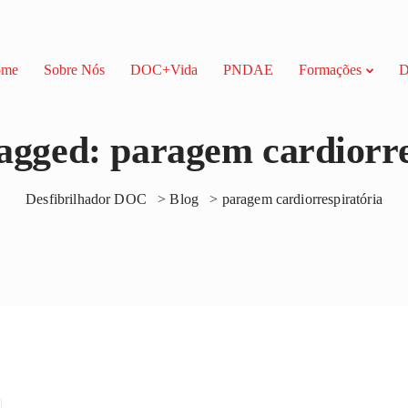
ome
Sobre Nós
DOC+Vida
PNDAE
Formações
D
tagged: paragem cardiorr
Desfibrilhador DOC
>
Blog
>
paragem cardiorrespiratória